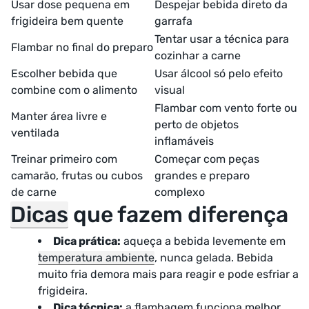
Usar dose pequena em
Despejar bebida direto da
frigideira bem quente
garrafa
Tentar usar a técnica para
Flambar no final do preparo
cozinhar a carne
Escolher bebida que
Usar álcool só pelo efeito
combine com o alimento
visual
Flambar com vento forte ou
Manter área livre e
perto de objetos
ventilada
inflamáveis
Treinar primeiro com
Começar com peças
camarão, frutas ou cubos
grandes e preparo
de carne
complexo
Dicas
que fazem diferença
Dica prática:
aqueça a bebida levemente em
temperatura ambiente
, nunca gelada. Bebida
muito fria demora mais para reagir e pode esfriar a
frigideira.
Dica técnica:
a flambagem funciona melhor