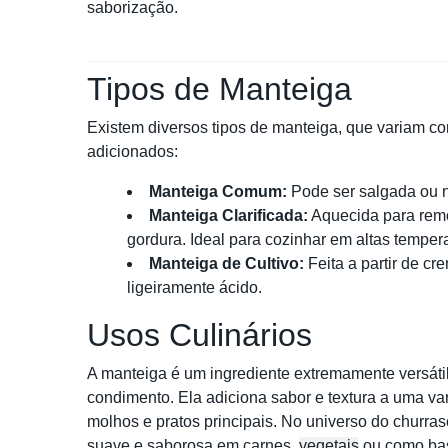
saborização.
Tipos de Manteiga
Existem diversos tipos de manteiga, que variam c
adicionados:
Manteiga Comum:
Pode ser salgada ou nã
Manteiga Clarificada:
Aquecida para remo
gordura. Ideal para cozinhar em altas temper
Manteiga de Cultivo:
Feita a partir de c
ligeiramente ácido.
Usos Culinários
A manteiga é um ingrediente extremamente versátil
condimento. Ela adiciona sabor e textura a uma v
molhos e pratos principais. No universo do churra
suave e saborosa em carnes,
vegetais
ou como ba