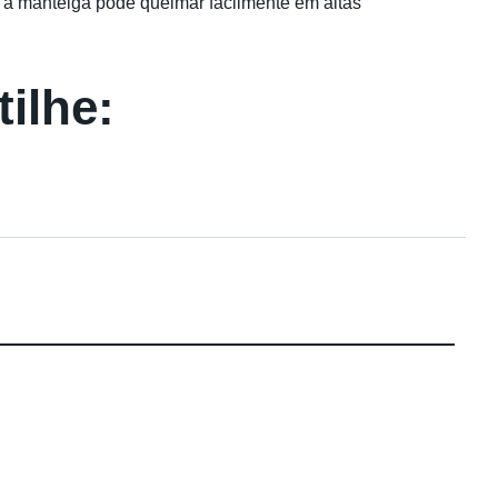
is a manteiga pode queimar facilmente em altas
ilhe: