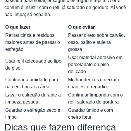
passada para soltar, enxágue o esfregão e repita. O erro
comum é insistir com o refil já saturado de gordura. Aí você
não limpa; só espalha.
O que fazer
O que evitar
Retirar cinza e resíduos
Passar direto sobre carvão,
maiores antes de passar o
osso, palito e sujeira
esfregão
grossa
Usar material abrasivo em
Usar refil adequado ao tipo
porcelanato ou piso
de piso
delicado
Controlar a umidade para
Molhar demais e deixar o
não encharcar a área
chão escorregadio
Lavar o esfregão durante a
Continuar limpando com o
limpeza pesada
refil saturado de gordura
Guardar o esfregão seco e
Guardar úmido e com
limpo
cheiro forte
Dicas que fazem diferença