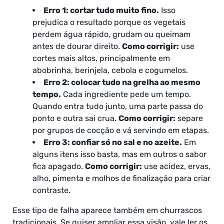
Erro 1: cortar tudo muito fino.
Isso
prejudica o resultado porque os vegetais
perdem água rápido, grudam ou queimam
antes de dourar direito.
Como corrigir:
use
cortes mais altos, principalmente em
abobrinha, berinjela, cebola e cogumelos.
Erro 2: colocar tudo na grelha ao mesmo
tempo.
Cada ingrediente pede um tempo.
Quando entra tudo junto, uma parte passa do
ponto e outra sai crua.
Como corrigir:
separe
por grupos de cocção e vá servindo em etapas.
Erro 3: confiar só no sal e no azeite.
Em
alguns itens isso basta, mas em outros o sabor
fica apagado.
Como corrigir:
use acidez, ervas,
alho, pimenta e molhos de finalização para criar
contraste.
Esse tipo de falha aparece também em churrascos
tradicionais. Se quiser ampliar essa visão, vale ler os