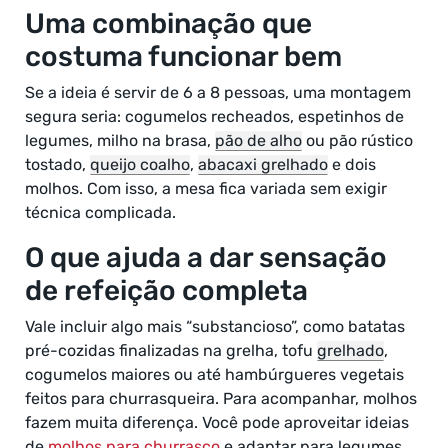
Uma combinação que
costuma funcionar bem
Se a ideia é servir de 6 a 8 pessoas, uma montagem
segura seria: cogumelos recheados, espetinhos de
legumes, milho na brasa,
pão de alho
ou pão rústico
tostado,
queijo coalho
,
abacaxi grelhado
e dois
molhos. Com isso, a mesa fica variada sem exigir
técnica complicada.
O que ajuda a dar sensação
de refeição completa
Vale incluir algo mais “substancioso”, como batatas
pré-cozidas finalizadas na grelha, tofu
grelhado
,
cogumelos maiores ou até hambúrgueres vegetais
feitos para churrasqueira. Para acompanhar, molhos
fazem muita diferença. Você pode aproveitar ideias
de
molhos para churrasco
e adaptar para legumes,