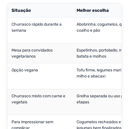
Situação
Melhor escolha
Churrasco rápido durante a
Abobrinha, cogumelos, queij
semana
coalho e pão
Mesa para convidados
Espetinhos, portobello, milho
vegetarianos
batata e molhos
Opção vegana
Tofu firme, legumes marinad
milho e abacaxi
Churrasco misto com carne e
Grelha separada ou uso por
vegetais
etapas
Para impressionar sem
Cogumelos recheados e
complicar
legumes bem finalizados