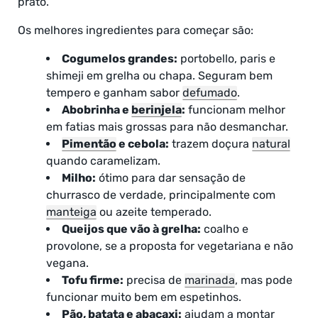
prato.
Os melhores ingredientes para começar são:
Cogumelos grandes:
portobello, paris e
shimeji em grelha ou chapa. Seguram bem
tempero e ganham sabor
defumado
.
Abobrinha e
berinjela
:
funcionam melhor
em fatias mais grossas para não desmanchar.
Pimentão
e cebola:
trazem doçura
natural
quando caramelizam.
Milho:
ótimo para dar sensação de
churrasco de verdade, principalmente com
manteiga
ou azeite temperado.
Queijos que vão à grelha:
coalho e
provolone, se a proposta for vegetariana e não
vegana.
Tofu firme:
precisa de
marinada
, mas pode
funcionar muito bem em espetinhos.
Pão, batata e abacaxi:
ajudam a montar