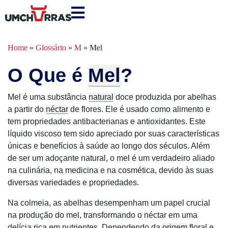
Home
»
Glossário
»
M
»
Mel
O Que é
Mel
?
Mel é uma substância
natural
doce produzida por abelhas
a partir do
néctar
de flores. Ele é usado como alimento e
tem propriedades antibacterianas e antioxidantes. Este
líquido viscoso tem sido apreciado por suas características
únicas e benefícios à saúde ao longo dos séculos. Além
de ser um adoçante natural, o mel é um verdadeiro aliado
na culinária, na medicina e na cosmética, devido às suas
diversas variedades e propriedades.
Na colmeia, as abelhas desempenham um papel crucial
na produção do mel, transformando o néctar em uma
delícia rica em nutrientes. Dependendo da
origem
floral e