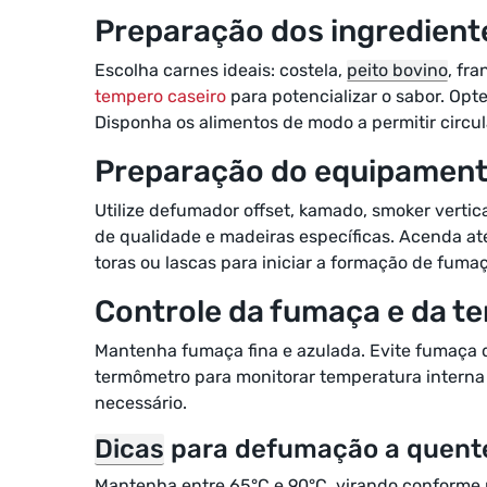
Preparação dos ingredient
Escolha carnes ideais: costela,
peito bovino
, fr
tempero caseiro
para potencializar o sabor. Opt
Disponha os alimentos de modo a permitir circu
Preparação do equipamen
Utilize defumador offset, kamado, smoker vertic
de qualidade e madeiras específicas. Acenda até
toras ou lascas para iniciar a formação de fumaç
Controle da fumaça e da t
Mantenha fumaça fina e azulada. Evite fumaça
termômetro para monitorar temperatura interna
necessário.
Dicas
para defumação a quent
Mantenha entre 65°C e 90°C, virando conforme n