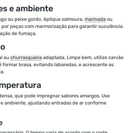
es e ambiente
ango ou peixe gordo. Aplique salmoura,
marinada
ou
e por peças com marmorização para garantir suculência.
lação de fumaça.
to
al ou
churrasqueira
adaptada. Limpe bem, utilize carvão
 formar brasa, evitando labaredas, e acrescente as
a.
emperatura
 densa, que pode impregnar sabores amargos. Use
 e ambiente, ajustando entradas de ar conforme
e
ecessário. O tempo varia de acordo com o corte,