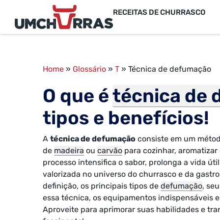
RECEITAS DE CHURRASCO
Home
»
Glossário
»
T
»
Técnica de defumação
O que é
técnica de
tipos e benefícios!
A
técnica de defumação
consiste em um método 
de
madeira
ou
carvão
para cozinhar, aromatizar
processo intensifica o sabor, prolonga a vida út
valorizada no universo do churrasco e da gastro
definição, os principais tipos de
defumação
, se
essa técnica, os equipamentos indispensáveis e
Aproveite para aprimorar suas habilidades e tra