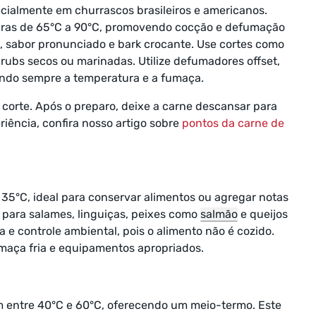
ecialmente em churrascos brasileiros e americanos.
uras de 65°C a 90°C, promovendo cocção e defumação
 sabor pronunciado e bark crocante. Use cortes como
rubs secos ou marinadas. Utilize defumadores offset,
ndo sempre a temperatura e a fumaça.
 corte. Após o preparo, deixe a carne descansar para
riência, confira nosso artigo sobre
pontos da carne de
35°C, ideal para conservar alimentos ou agregar notas
o para salames, linguiças, peixes como
salmão
e queijos
 e controle ambiental, pois o alimento não é cozido.
umaça fria e equipamentos apropriados.
m entre 40°C e 60°C, oferecendo um meio-termo. Este