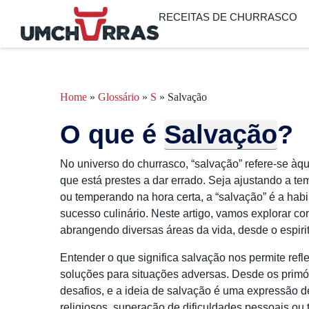
RECEITAS DE CHURRASCO
Home
»
Glossário
»
S
»
Salvação
O que é
Salvação
?
No universo do churrasco, “salvação” refere-se àq
que está prestes a dar errado. Seja ajustando a 
ou temperando na hora certa, a “salvação” é a hab
sucesso culinário. Neste artigo, vamos explorar c
abrangendo diversas áreas da vida, desde o espiritu
Entender o que significa salvação nos permite refl
soluções para situações adversas. Desde os prim
desafios, e a ideia de salvação é uma expressão 
religiosos, superação de dificuldades pessoais ou 