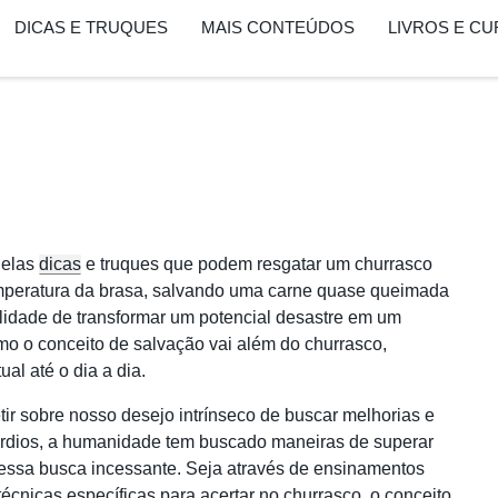
DICAS E TRUQUES
MAIS CONTEÚDOS
LIVROS E C
uelas
dicas
e truques que podem resgatar um churrasco
temperatura da brasa, salvando uma carne quase queimada
ilidade de transformar um potencial desastre em um
omo o conceito de salvação vai além do churrasco,
al até o dia a dia.
etir sobre nosso desejo intrínseco de buscar melhorias e
órdios, a humanidade tem buscado maneiras de superar
dessa busca incessante. Seja através de ensinamentos
técnicas específicas para acertar no churrasco, o conceito