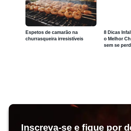
Espetos de camarão na
8 Dicas Infa
churrasqueira irresistíveis
o Melhor C
sem se perd
Inscreva-se e fique por d