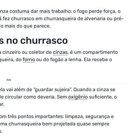
nza costuma dar mais trabalho: o fogo perde força, o
á fez churrasco em churrasqueira de alvenaria ou pré-
o mais do que parece.
as no churrasco
cinzeiro ou coletor de
cinzas
, é um compartimento
queira, do
forno
ou do fogão a lenha. Ela recebe o
Ads
a vai além de “guardar sujeira”. Quando a cinza se
de circular como deveria. Sem
oxigênio
suficiente, o
ar.
 com três pontos importantes: limpeza, segurança e
uma churrasqueira bem projetada quase sempre
.