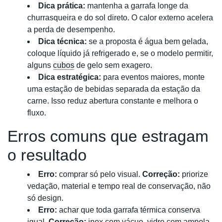
Dica prática:
mantenha a garrafa longe da
churrasqueira e do sol direto. O calor externo acelera
a perda de desempenho.
Dica técnica:
se a proposta é água bem gelada,
coloque líquido já refrigerado e, se o modelo permitir,
alguns
cubos
de gelo sem exagero.
Dica estratégica:
para eventos maiores, monte
uma estação de bebidas separada da estação da
carne. Isso reduz abertura constante e melhora o
fluxo.
Erros comuns que estragam
o resultado
Erro:
comprar só pelo visual.
Correção:
priorize
vedação, material e tempo real de conservação, não
só design.
Erro:
achar que toda garrafa térmica conserva
igual.
Correção:
inox com vácuo, vidro com ampola