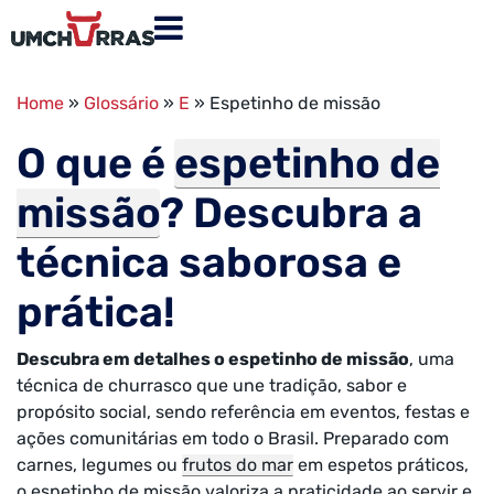
Home
»
Glossário
»
E
»
Espetinho de missão
O que é
espetinho de
missão
? Descubra a
técnica saborosa e
prática!
Descubra em detalhes o
espetinho de missão
, uma
técnica de churrasco que une tradição, sabor e
propósito social, sendo referência em eventos, festas e
ações comunitárias em todo o Brasil. Preparado com
carnes, legumes ou
frutos do mar
em espetos práticos,
o espetinho de missão valoriza a praticidade ao servir e