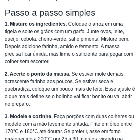
Passo a passo simples
1. Misture os ingredientes.
Coloque o arroz em uma
tigela e solte os grãos com um garfo. Junte ovos, leite,
queijo, cebola, cheiro-verde, sal e pimenta. Misture bem.
Depois adicione farinha, amido e fermento. A massa
precisa ficar úmida, mas firme o suficiente para pegar com
colher sem escorrer.
2. Acerte o ponto da massa.
Se estiver mole demais,
acrescente farinha aos poucos. Se estiver seca e
quebradiça, coloque um pouco mais de leite. Esse ajuste é
o que mais define se o bolinho vai ficar bonito ou vai abrir
no preparo.
3. Modele e cozinhe.
Faça porções com duas colheres ou
modele com a mão levemente untada. Frite em óleo entre
170°C e 180°C até dourar. Se preferir, asse em forno
preaquecido a 200°C por 25 a 30 minutos, virando na