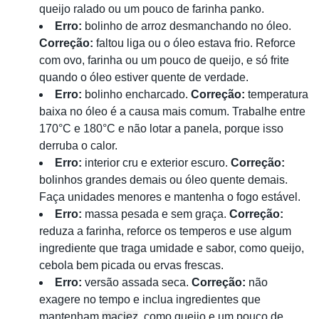
queijo ralado ou um pouco de farinha panko.
Erro:
bolinho de arroz desmanchando no óleo.
Correção:
faltou liga ou o óleo estava frio. Reforce
com ovo, farinha ou um pouco de queijo, e só frite
quando o óleo estiver quente de verdade.
Erro:
bolinho encharcado.
Correção:
temperatura
baixa no óleo é a causa mais comum. Trabalhe entre
170°C e 180°C e não lotar a panela, porque isso
derruba o calor.
Erro:
interior cru e exterior escuro.
Correção:
bolinhos grandes demais ou óleo quente demais.
Faça unidades menores e mantenha o fogo estável.
Erro:
massa pesada e sem graça.
Correção:
reduza a farinha, reforce os temperos e use algum
ingrediente que traga umidade e sabor, como queijo,
cebola bem picada ou ervas frescas.
Erro:
versão assada seca.
Correção:
não
exagere no tempo e inclua ingredientes que
mantenham
maciez
, como queijo e um pouco de