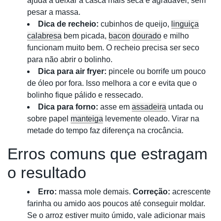
ajuda a deixar a casca mais seca e agradável, sem
pesar a massa.
Dica de recheio:
cubinhos de queijo,
linguiça
calabresa
bem picada,
bacon
dourado
e milho
funcionam muito bem. O recheio precisa ser seco
para não abrir o bolinho.
Dica para air fryer:
pincele ou borrife um pouco
de óleo por fora. Isso melhora a cor e evita que o
bolinho fique pálido e ressecado.
Dica para forno:
asse em
assadeira
untada ou
sobre papel
manteiga
levemente oleado. Virar na
metade do tempo faz diferença na crocância.
Erros comuns que estragam
o resultado
Erro:
massa mole demais.
Correção:
acrescente
farinha ou amido aos poucos até conseguir moldar.
Se o arroz estiver muito úmido, vale adicionar mais