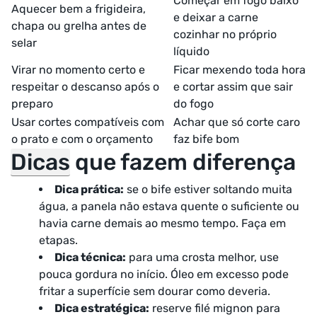
Começar em fogo baixo
Aquecer bem a frigideira,
e deixar a carne
chapa ou grelha antes de
cozinhar no próprio
selar
líquido
Virar no momento certo e
Ficar mexendo toda hora
respeitar o descanso após o
e cortar assim que sair
preparo
do fogo
Usar cortes compatíveis com
Achar que só corte caro
o prato e com o orçamento
faz bife bom
Dicas
que fazem diferença
Dica prática:
se o bife estiver soltando muita
água, a panela não estava quente o suficiente ou
havia carne demais ao mesmo tempo. Faça em
etapas.
Dica técnica:
para uma crosta melhor, use
pouca gordura no início. Óleo em excesso pode
fritar a superfície sem dourar como deveria.
Dica estratégica:
reserve filé mignon para