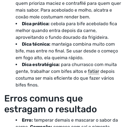
quem prioriza maciez e contrafilé para quem quer
mais sabor. Para acebolado e molho, alcatra e
coxão mole costumam render bem.
Dica prática:
cebola para bife acebolado fica
melhor quando entra depois da carne,
aproveitando o fundo dourado da frigideira.
Dica técnica:
manteiga combina muito com
bife, mas entre no final. Se usar desde o começo
em fogo alto, ela queima rápido.
Dica estratégica:
para churrasco com muita
gente, trabalhar com bifes altos e
fatiar
depois
costuma ser mais eficiente do que fazer vários
bifes finos.
Erros comuns que
estragam o resultado
Erro:
temperar demais e mascarar o sabor da
carne.
Correção:
comece com sal e pimenta.