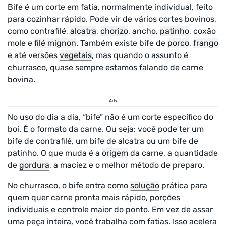
Bife é um corte em fatia, normalmente individual, feito
para cozinhar rápido. Pode vir de vários cortes bovinos,
como contrafilé,
alcatra
,
chorizo
, ancho,
patinho
, coxão
mole e
filé mignon
. Também existe bife de
porco
,
frango
e até versões
vegetais
, mas quando o assunto é
churrasco, quase sempre estamos falando de carne
bovina.
Ads
No uso do dia a dia, “bife” não é um corte específico do
boi. É o formato da carne. Ou seja: você pode ter um
bife de contrafilé, um bife de alcatra ou um bife de
patinho. O que muda é a
origem
da carne, a quantidade
de
gordura
, a maciez e o melhor método de preparo.
No churrasco, o bife entra como
solução
prática para
quem quer carne pronta mais rápido, porções
individuais e controle maior do ponto. Em vez de assar
uma peça inteira, você trabalha com fatias. Isso acelera