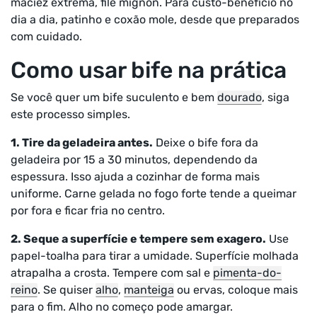
maciez extrema, filé mignon. Para custo-benefício no
dia a dia, patinho e coxão mole, desde que preparados
com cuidado.
Como usar bife na prática
Se você quer um bife suculento e bem
dourado
, siga
este processo simples.
1. Tire da geladeira antes.
Deixe o bife fora da
geladeira por 15 a 30 minutos, dependendo da
espessura. Isso ajuda a cozinhar de forma mais
uniforme. Carne gelada no fogo forte tende a queimar
por fora e ficar fria no centro.
2. Seque a superfície e tempere sem exagero.
Use
papel-toalha para tirar a umidade. Superfície molhada
atrapalha a crosta. Tempere com sal e
pimenta-do-
reino
. Se quiser
alho
,
manteiga
ou ervas, coloque mais
para o fim. Alho no começo pode amargar.