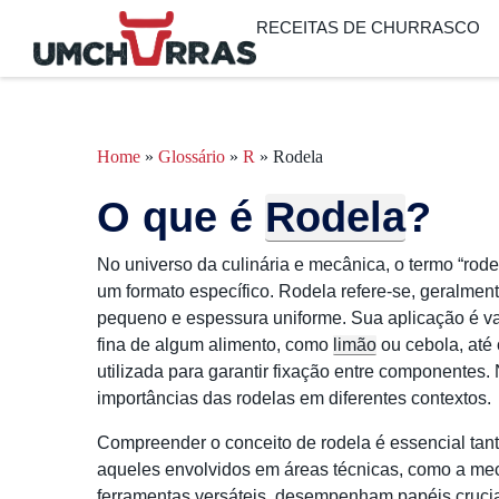
RECEITAS DE CHURRASCO
Home
»
Glossário
»
R
»
Rodela
O que é
Rodela
?
No universo da culinária e mecânica, o termo “rod
um formato específico. Rodela refere-se, geralment
pequeno e espessura uniforme. Sua aplicação é va
fina de algum alimento, como
limão
ou cebola, até
utilizada para garantir fixação entre componentes.
importâncias das rodelas em diferentes contextos.
Compreender o conceito de rodela é essencial tant
aqueles envolvidos em áreas técnicas, como a mec
ferramentas versáteis, desempenham papéis cruciai