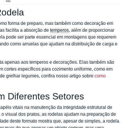
Ads
Rodela
 como forma de preparo, mas também como decoração em
as facilita a absorção de
temperos
, além de proporcionar
la pode ser parte essencial em montagens que requerem
ndo como arruelas que ajudam na distribuição de carga e
imita apenas aos temperos e decorações. Elas também são
m cortes específicos para cozimento uniforme, como em
de grelhar legumes, confira nosso artigo sobre
como
m Diferentes Setores
péis vitais na manutenção da integridade estrutural de
 o visual dos pratos, as rodelas ajudam na preparação de
idade deste formato mostra que, apesar de simples, a rodela
 ser mais do que apenas um objeto comum, mas uma