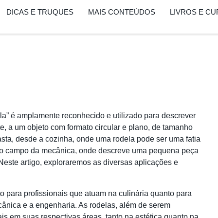
DICAS E TRUQUES
MAIS CONTEÚDOS
LIVROS E C
ela” é amplamente reconhecido e utilizado para descrever
e, a um objeto com formato circular e plano, de tamanho
sta, desde a cozinha, onde uma rodela pode ser uma fatia
 o campo da mecânica, onde descreve uma pequena peça
 Neste artigo, exploraremos as diversas aplicações e
o para profissionais que atuam na culinária quanto para
ânica e a engenharia. As rodelas, além de serem
s em suas respectivas áreas, tanto na estética quanto na