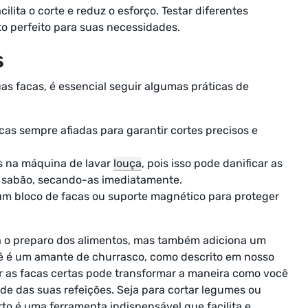
ilita o corte e reduz o esforço. Testar diferentes
o perfeito para suas necessidades.
s
uas facas, é essencial seguir algumas práticas de
cas sempre afiadas para garantir cortes precisos e
s na máquina de lavar
louça
, pois isso pode danificar as
 sabão, secando-as imediatamente.
um bloco de facas ou suporte magnético para proteger
za o preparo dos alimentos, mas também adiciona um
cê é um amante de churrasco, como descrito em nosso
er as facas certas pode transformar a maneira como você
de das suas refeições. Seja para cortar legumes ou
to é uma ferramenta indispensável que facilita e