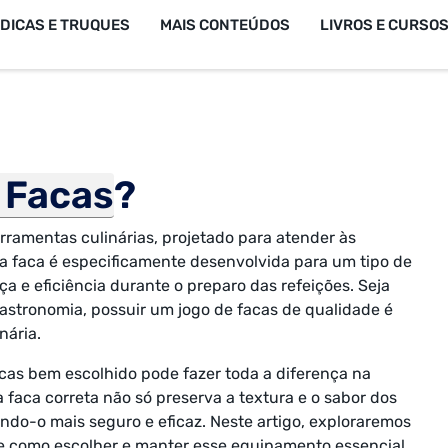
DICAS E TRUQUES
MAIS CONTEÚDOS
LIVROS E CURSO
 Facas
?
rramentas culinárias, projetado para atender às
a faca é especificamente desenvolvida para um tipo de
a e eficiência durante o preparo das refeições. Seja
astronomia, possuir um jogo de facas de qualidade é
nária.
acas bem escolhido pode fazer toda a diferença na
 faca correta não só preserva a textura e o sabor dos
ando-o mais seguro e eficaz. Neste artigo, exploraremos
, e como escolher e manter esse equipamento essencial