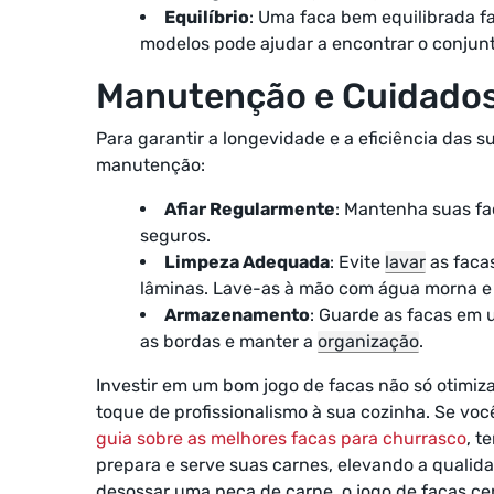
Equilíbrio
: Uma faca bem equilibrada fac
modelos pode ajudar a encontrar o conjunt
Manutenção e Cuidado
Para garantir a longevidade e a eficiência das s
manutenção:
Afiar Regularmente
: Mantenha suas fa
seguros.
Limpeza Adequada
: Evite
lavar
as faca
lâminas. Lave-as à mão com água morna e
Armazenamento
: Guarde as facas em 
as bordas e manter a
organização
.
Investir em um bom jogo de facas não só otimi
toque de profissionalismo à sua cozinha. Se vo
guia sobre as melhores facas para churrasco
, t
prepara e serve suas carnes, elevando a qualida
desossar uma peça de carne, o jogo de facas cer