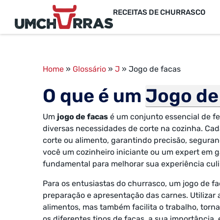
RECEITAS DE CHURRASCO
Home
»
Glossário
»
J
»
Jogo de facas
O que é um
Jogo de
Um
jogo de facas
é um conjunto essencial de fe
diversas necessidades de corte na cozinha. Cad
corte ou alimento, garantindo precisão, seguranç
você um cozinheiro iniciante ou um expert em g
fundamental para melhorar sua experiência culi
Para os entusiastas do churrasco, um jogo de f
preparação e apresentação das carnes. Utilizar a
alimentos, mas também facilita o trabalho, torn
os diferentes tipos de facas, a sua importância