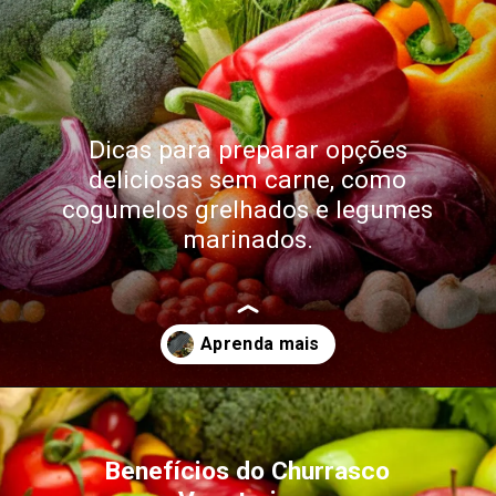
Dicas para preparar opções
deliciosas sem carne, como
cogumelos grelhados e legumes
marinados.
Opening
https://umchurras.com.br/receitas-de-churrasco/como-fazer-um-churrasco-vegetariano/
Benefícios do Churrasco