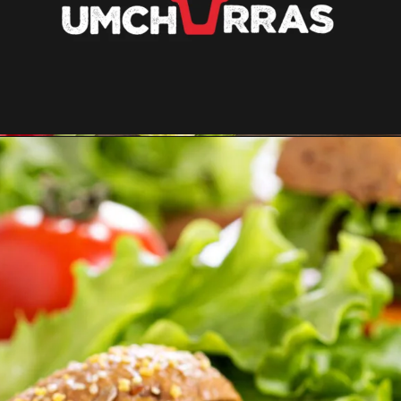
Opening
https://umchurras.com.br/receitas-de-churrasco/como-fazer-um-churrasco-vegetariano/