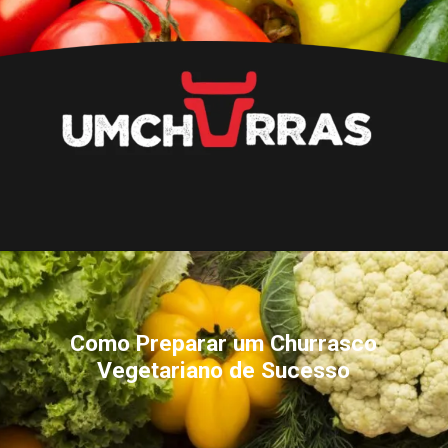
Opening
https://umchurras.com.br/receitas-de-churrasco/como-fazer-um-churrasco-vegetariano/
Como Preparar um Churrasco
Vegetariano de Sucesso