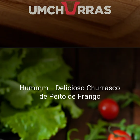
Opening
https://umchurras.com.br/dicas-e-truques/como-fazer-um-churrasco-de-peito-de-frango/
Hummm… Delicioso Churrasco
de Peito de Frango