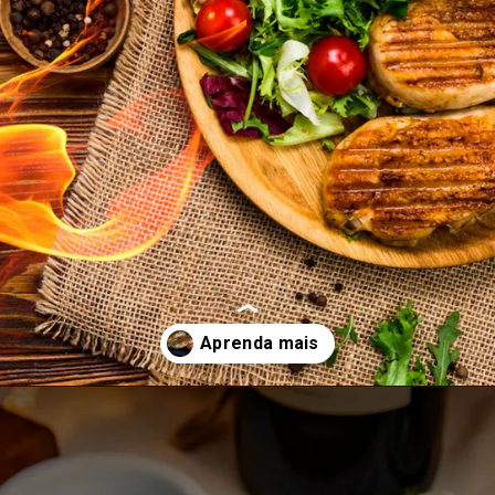
Opening
https://umchurras.com.br/dicas-e-truques/como-fazer-um-churrasco-de-peito-de-frango/