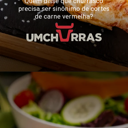
Quem disse que churrasco
precisa ser sinônimo de cortes
de carne vermelha?
Opening
https://umchurras.com.br/dicas-e-truques/como-fazer-um-churrasco-de-peito-de-frango/